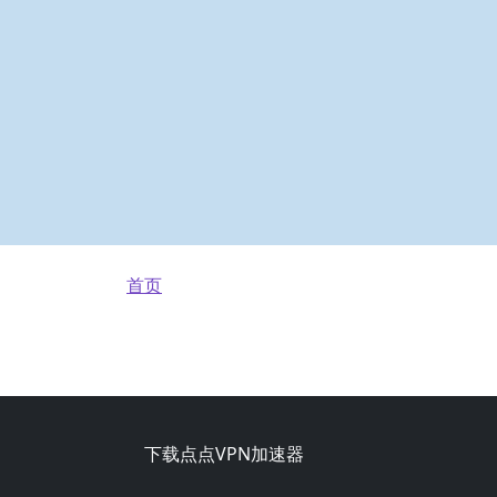
面包屑
首页
Footer
下载点点VPN加速器